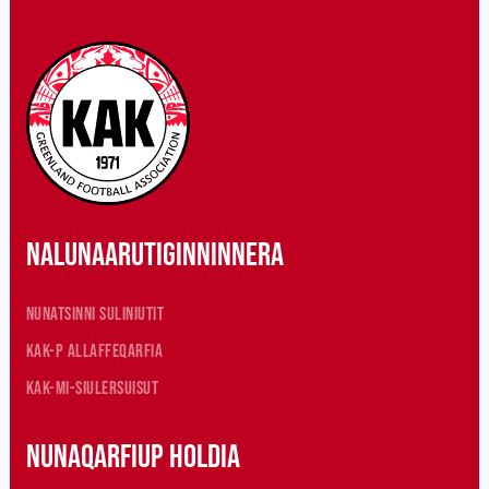
Nalunaarutiginninnera
Nunatsinni suliniutit
KAK-p allaffeqarfia
KAK-mi-siulersuisut
Nunaqarfiup holdia