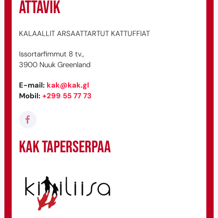
Attavik
KALAALLIT ARSAATTARTUT KATTUFFIAT
Issortarfimmut 8 tv.,
3900 Nuuk Greenland
E-mail
:
kak@kak.gl
Mobil
:
+299 55 77 73
KAK taperserpaa