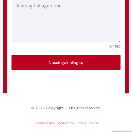
0 / 180
Nassiuguk allagaq
©
2026
Copyright – All rights reserved
.
Created and hosted by Group Online