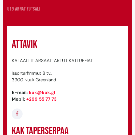
U19 arnat futsali
Attavik
KALAALLIT ARSAATTARTUT KATTUFFIAT
Issortarfimmut 8 tv.,
3900 Nuuk Greenland
E-mail
:
kak@kak.gl
Mobil
:
+299 55 77 73
KAK taperserpaa