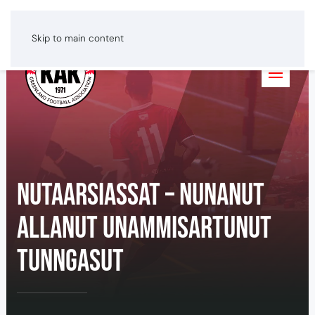
Greenlandic
Dansk
English
Skip to main content
Nutaarsiassat – Nunanut
allanut unammisartunut
tunngasut