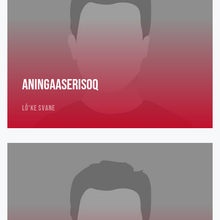
Aningaaserisoq
Lô’ke Svane