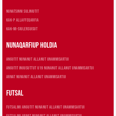
Nunatsinni suliniutit
KAK-p allaffeqarfia
KAK-mi-siulersuisut
Nunaqarfiup holdia
Angutit nunanut allanut unammisartui
Angutit inuusuttut U19 nunanut allanut unammisartui
Arnat nunanut allanut unammisartui
Futsal
Futsalimi angutit nunanut allanut unammisartui
Futsalimi arnat nunanut allanut unammisartui