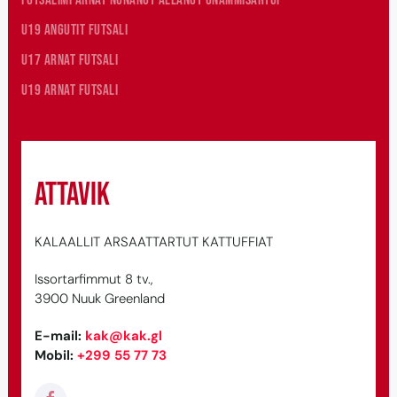
U19 angutit futsali
U17 arnat futsali
U19 arnat futsali
Attavik
KALAALLIT ARSAATTARTUT KATTUFFIAT
Issortarfimmut 8 tv.,
3900 Nuuk Greenland
E-mail
:
kak@kak.gl
Mobil
:
+299 55 77 73