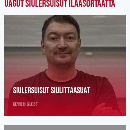
Uagut siulersuisut ilaasortaatta
Siulersuisut siulittaasuat
Kenneth Kleist