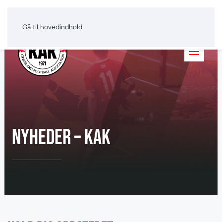
Greenlandic
Dansk
English
Gå til hovedindhold
Nyheder – KAK